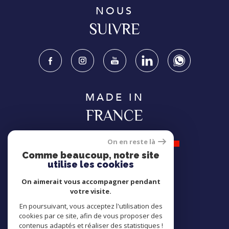
NOUS
SUIVRE
MADE IN
FRANCE
On en reste là
Comme beaucoup, notre site
utilise les cookies
NOUS
On aimerait vous accompagner pendant
ADHÉRONS
votre visite.
En poursuivant, vous acceptez l'utilisation des
cookies par ce site, afin de vous proposer des
contenus adaptés et réaliser des statistiques !