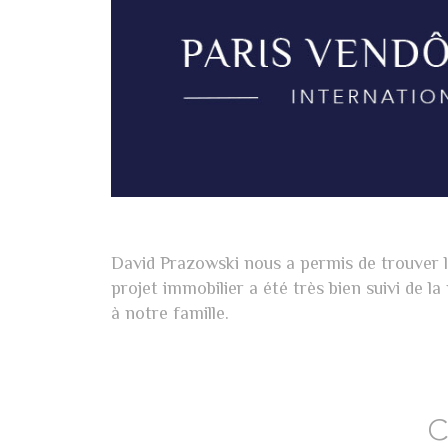
David Prazowski nous a permis de trouver le
projet immobilier a été très bien suivi de
à notre famille.