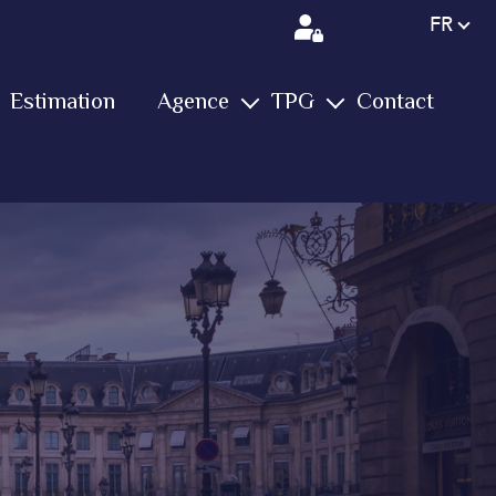
Langue
FR
Estimation
Agence
TPG
Contact
L'équipe
Notre groupe
Services
Immobilier
Vos avis
Vidéos
Biens vendus
Conciergerie
Actualités
Farm
Nous rejoindre
Yachting
International