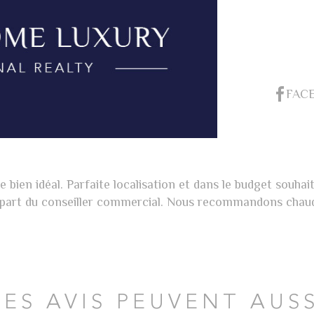
FAC
 bien idéal. Parfaite localisation et dans le budget souh
 la part du conseiller commercial. Nous recommandons chau
CES AVIS PEUVENT AUSS