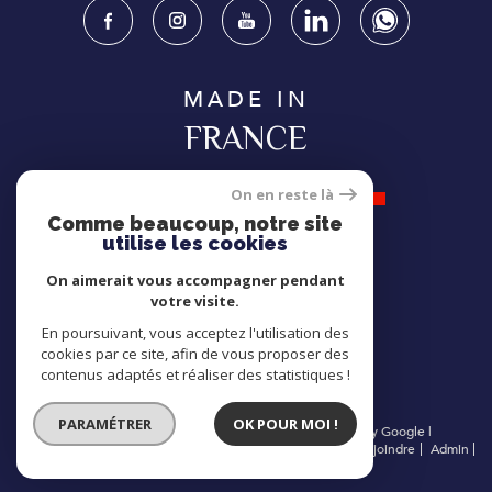
MADE IN
FRANCE
On en reste là
Comme beaucoup, notre site
utilise les cookies
NOUS
On aimerait vous accompagner pendant
ADHÉRONS
votre visite.
En poursuivant, vous acceptez l'utilisation des
cookies par ce site, afin de vous proposer des
contenus adaptés et réaliser des statistiques !
PARAMÉTRER
OK POUR MOI !
© 2026 | Tous droits réservés | Traduction powered by Google |
Nos honoraires
Plan du site
Mentions légales
Nous rejoindre
Admin
International
Politique RGPD
Cookies