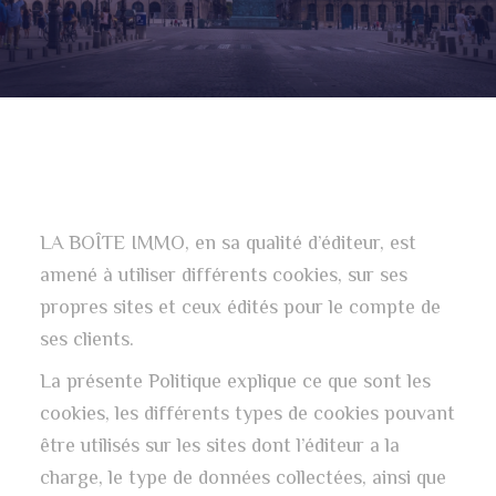
LA BOÎTE IMMO, en sa qualité d’éditeur, est
amené à utiliser différents cookies, sur ses
propres sites et ceux édités pour le compte de
ses clients.
La présente Politique explique ce que sont les
cookies, les différents types de cookies pouvant
être utilisés sur les sites dont l’éditeur a la
charge, le type de données collectées, ainsi que