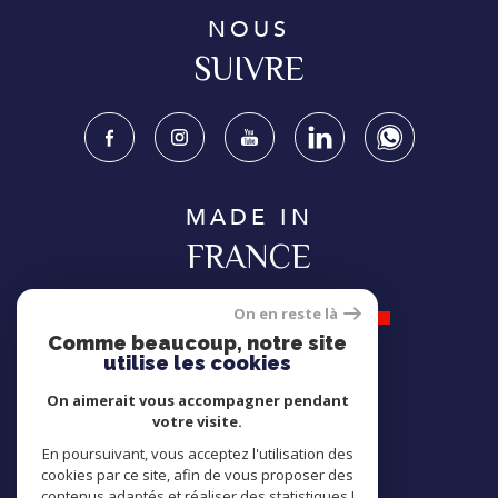
NOUS
SUIVRE
MADE IN
FRANCE
On en reste là
Comme beaucoup, notre site
utilise les cookies
NOUS
On aimerait vous accompagner pendant
ADHÉRONS
votre visite.
En poursuivant, vous acceptez l'utilisation des
cookies par ce site, afin de vous proposer des
contenus adaptés et réaliser des statistiques !