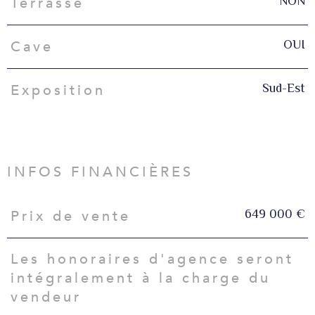
NON
Terrasse
OUI
Cave
Sud-Est
Exposition
INFOS FINANCIÈRES
649 000 €
Prix de vente
Caractéristiques
Valeurs
Les honoraires d'agence seront
intégralement à la charge du
vendeur