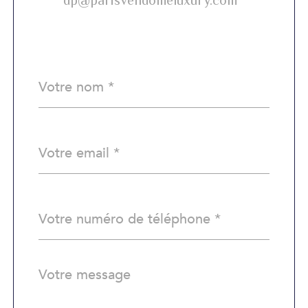
dp@parisvendomeluxury.com
Nom
Fieldset
*
par
défaut
email
*
Téléphone
*
Message
Fieldset
*
par