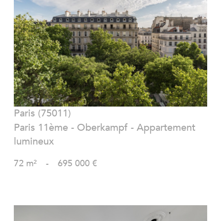
VOIR LE BIEN
Paris (75011)
Paris 11ème - Oberkampf - Appartement
lumineux
72 m²
-
695 000 €