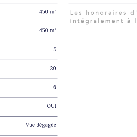
450 m²
Les honoraires d
intégralement à 
450 m²
5
20
6
OUI
Vue dégagée