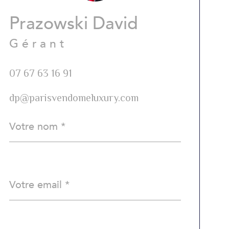
Prazowski David
Gérant
07 67 63 16 91
dp@parisvendomeluxury.com
Nom
Fieldset
*
par
défaut
email
*