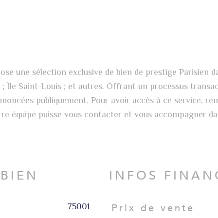
se une sélection exclusive de bien de prestige Parisien d
; Île Saint-Louis ; et autres. Offrant un processus transa
annoncées publiquement. Pour avoir accès à ce service, re
otre équipe puisse vous contacter et vous accompagner da
 BIEN
INFOS FINAN
75001
Prix de vente
Caractéristiques
Valeurs