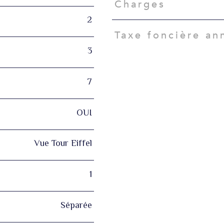
Charges
2
Taxe foncière an
3
7
OUI
Vue Tour Eiffel
1
Séparée