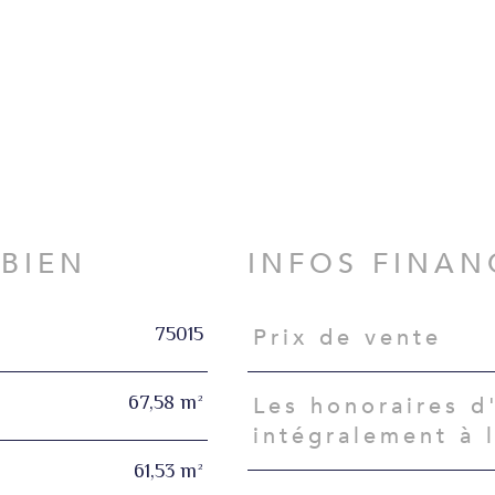
N
 BIEN
INFOS FINAN
75015
Prix de vente
Caractéristiques
Valeurs
67,58 m²
Les honoraires d
intégralement à 
61,53 m²