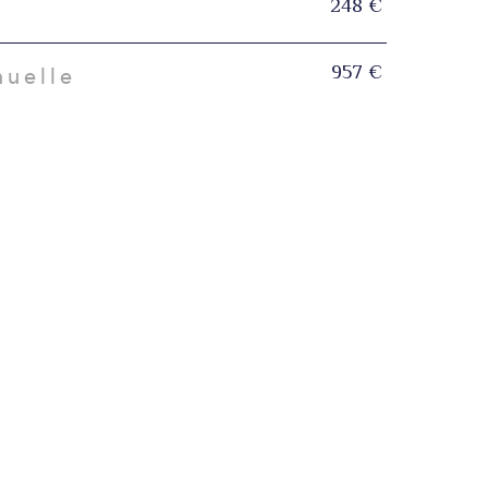
248 €
957 €
nuelle