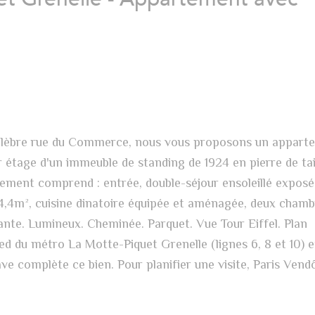
célèbre rue du Commerce, nous vous proposons un appart
r étage d'un immeuble de standing de 1924 en pierre de tai
tement comprend : entrée, double-séjour ensoleillé exposé
4,4m², cuisine dinatoire équipée et aménagée, deux chamb
ante. Lumineux. Cheminée. Parquet. Vue Tour Eiffel. Plan
ied du métro La Motte-Piquet Grenelle (lignes 6, 8 et 10) 
ve complète ce bien. Pour planifier une visite, Paris Ven