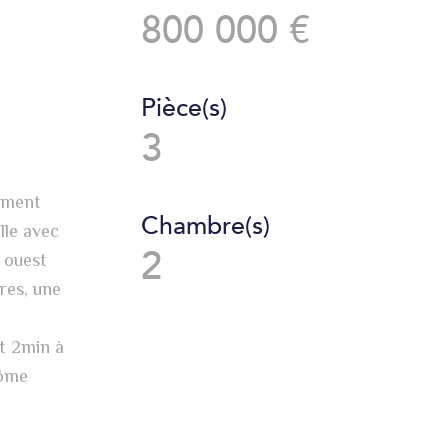
800 000 €
Pièce(s)
3
ement
Chambre(s)
lle avec
2
 ouest
res, une
et 2min à
dôme