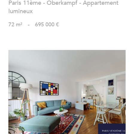
Paris 11ème - Oberkampf - Appartement
lumineux
72 m²
-
695 000 €
VOIR LE BIEN