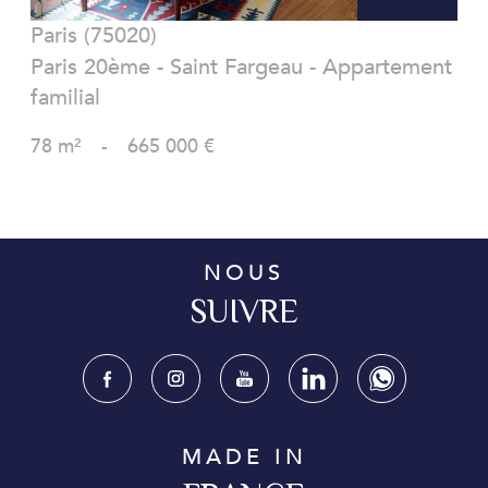
Paris (75020)
Paris 20ème - Saint Fargeau - Appartement
familial
78 m²
-
665 000 €
NOUS
SUIVRE
MADE IN