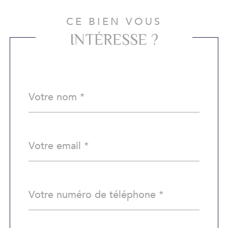
CE BIEN VOUS
INTÉRESSE ?
Nom
Fieldset
*
par
défaut
email
*
Téléphone
*