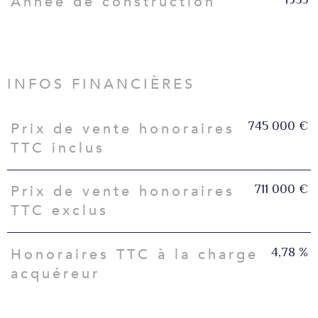
Année de construction
INFOS FINANCIÈRES
745 000 €
Prix de vente honoraires
Caractéristiques
Valeurs
TTC inclus
711 000 €
Prix de vente honoraires
TTC exclus
4,78 %
Honoraires TTC à la charge
acquéreur