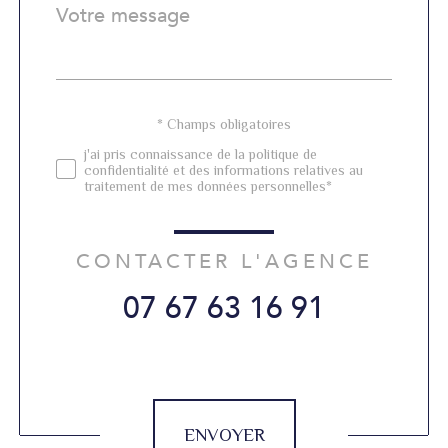
Message
Fieldset
*
par
défaut
Validation
* Champs obligatoires
j'ai pris connaissance de la politique de
confidentialité et des informations relatives au
traitement de mes données personnelles*
CONTACTER L'AGENCE
07 67 63 16 91
Validation
ENVOYER