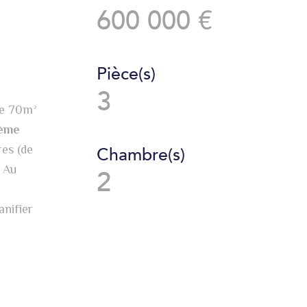
600 000 €
Pièce(s)
3
de 70m²
ème
res (de
Chambre(s)
. Au
2
nifier