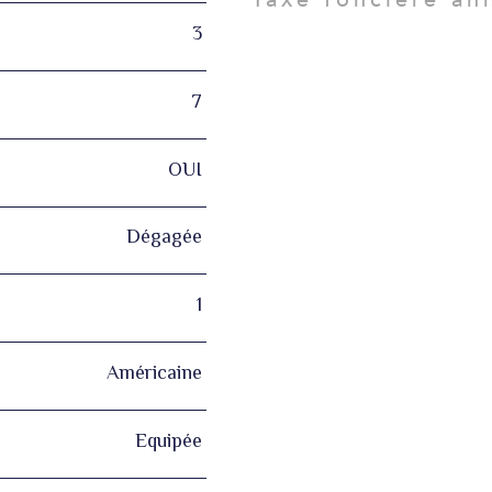
3
7
OUI
Dégagée
1
Américaine
Equipée