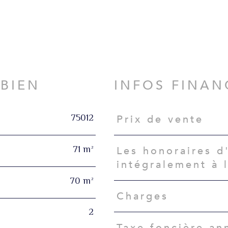
N
 BIEN
INFOS FINAN
75012
Prix de vente
Caractéristiques
Valeurs
71 m²
Les honoraires d
intégralement à 
70 m²
Charges
2
Taxe foncière an