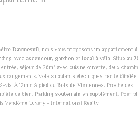
étro Daumesnil
, nous vous proposons un appartement 
anding avec
ascenceur
,
gardien
et
local à vélo
. Situé au
7
 entrée, séjour de 26m² avec cuisine ouverte, deux chamb
ux rangements. Volets roulants électriques, porte blindée
-à-vis. À 12min à pied du
Bois de Vincennes
. Proche des
lète ce bien.
Parking souterrain
en supplément. Pour pla
is Vendôme Luxury - International Realty.