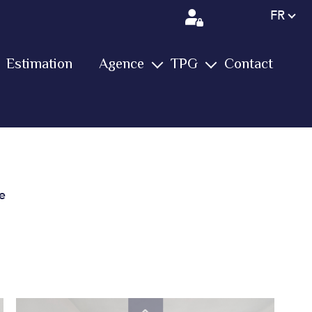
Langue
FR
Estimation
Agence
TPG
Contact
L'équipe
Notre groupe
Services
Immobilier
Vos avis
Vidéos
Biens vendus
Conciergerie
Actualités
Farm
e
Nous rejoindre
Yachting
International