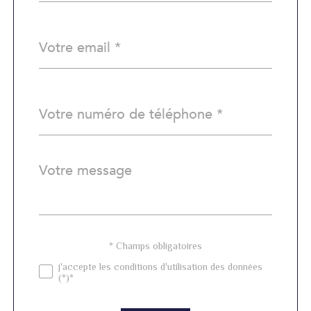
défaut
email
*
Téléphone
*
Message
Fieldset
*
par
défaut
Validation
* Champs obligatoires
j'accepte les conditions d'utilisation des données
(*)*