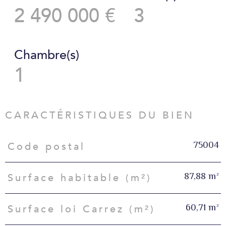
2 490 000 €
3
Chambre(s)
1
CARACTÉRISTIQUES DU BIEN
75004
Code postal
Caractéristiques
Valeurs
87,88 m²
Surface habitable (m²)
60,71 m²
Surface loi Carrez (m²)