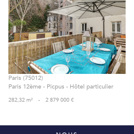
VOIR LE BIEN
Paris (75012)
Paris 12ème - Picpus - Hôtel particulier
282,32 m²
-
2 879 000 €