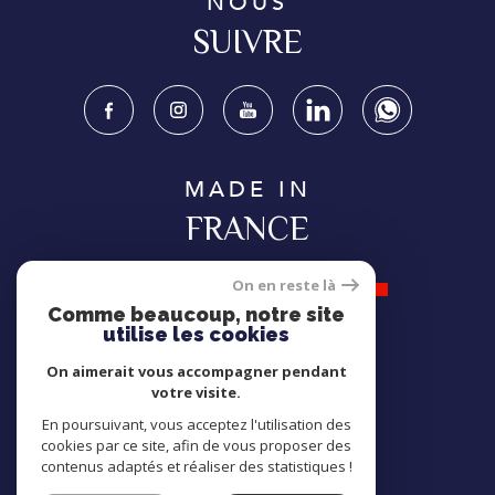
NOUS
SUIVRE
MADE IN
FRANCE
On en reste là
Comme beaucoup, notre site
utilise les cookies
NOUS
On aimerait vous accompagner pendant
ADHÉRONS
votre visite.
En poursuivant, vous acceptez l'utilisation des
cookies par ce site, afin de vous proposer des
contenus adaptés et réaliser des statistiques !