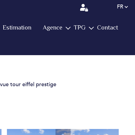
Langue
FR
Estimation
Agence
TPG
Contact
L'équipe
Notre groupe
Services
Immobilier
Vos avis
Vidéos
Biens vendus
Conciergerie
Actualités
Farm
ue tour eiffel prestige
Nous rejoindre
Yachting
International