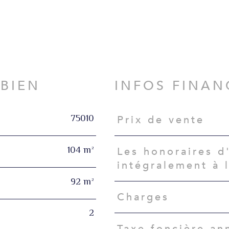
N
 BIEN
INFOS FINAN
75010
Prix de vente
Caractéristiques
Valeurs
104 m²
Les honoraires d
intégralement à 
92 m²
Charges
2
Taxe foncière an