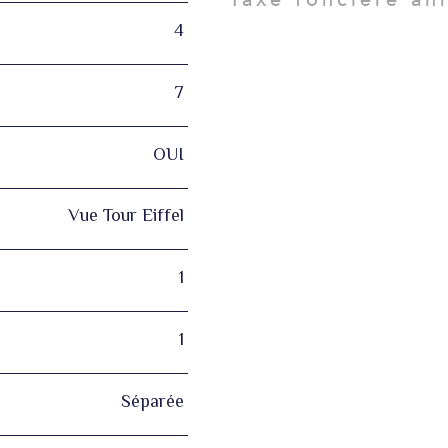
4
7
OUI
Vue Tour Eiffel
1
1
Séparée