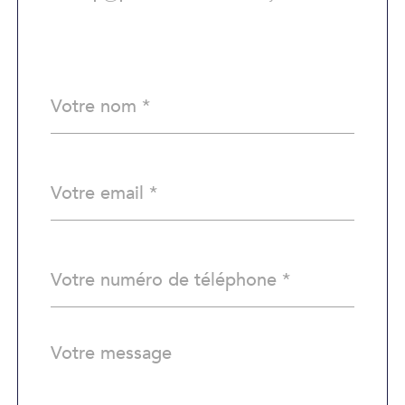
Nom
Fieldset
*
par
défaut
email
*
Téléphone
*
Message
Fieldset
*
par
défaut