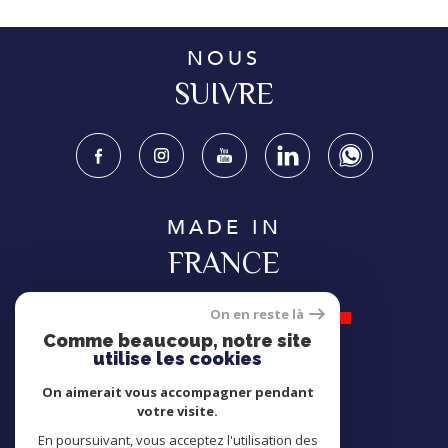
NOUS
SUIVRE
MADE IN
FRANCE
On en reste là
Comme beaucoup, notre site
utilise les cookies
NOUS
On aimerait vous accompagner pendant
ADHÉRONS
votre visite.
En poursuivant, vous acceptez l'utilisation des