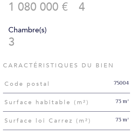
1 080 000 €
4
Chambre(s)
3
CARACTÉRISTIQUES DU BIEN
75004
Code postal
Caractéristiques
Valeurs
73 m²
Surface habitable (m²)
73 m²
Surface loi Carrez (m²)