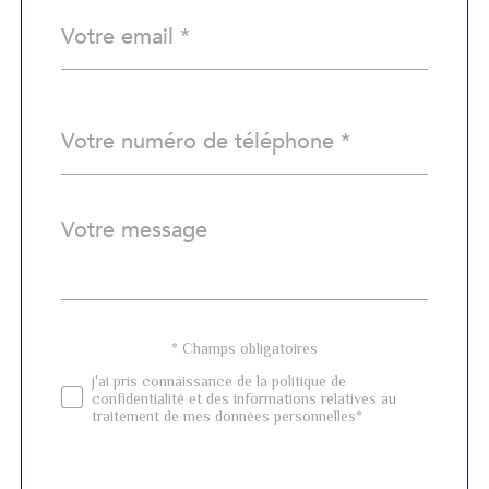
email
*
Téléphone
*
Message
Fieldset
*
par
défaut
Validation
* Champs obligatoires
j'ai pris connaissance de la politique de
confidentialité et des informations relatives au
traitement de mes données personnelles*
Validation