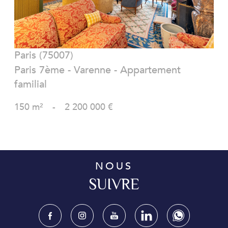
Paris (75007)
Paris 7ème - Varenne - Appartement
familial
150 m²
-
2 200 000 €
NOUS
SUIVRE