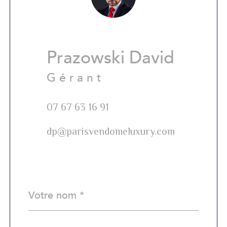
Prazowski David
Gérant
07 67 63 16 91
dp@parisvendomeluxury.com
Nom
Fieldset
*
par
défaut