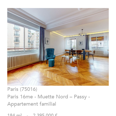
VOIR LE BIEN
Paris (75016)
Paris 16me - Muette Nord – Passy -
Appartement familial
184 m²
-
2 395 000 €