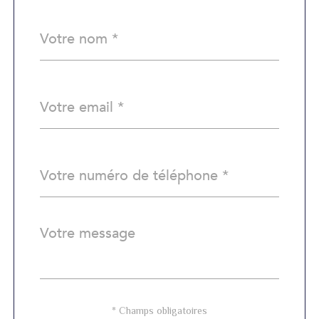
Nom
Fieldset
*
par
défaut
email
*
Téléphone
*
Message
Fieldset
*
par
défaut
Validation
* Champs obligatoires