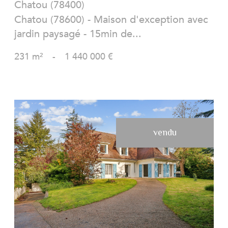
Chatou (78400)
Chatou (78600) - Maison d'exception avec
jardin paysagé - 15min de...
231 m²
-
1 440 000 €
vendu
VOIR LE BIEN