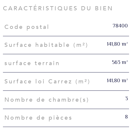
CARACTÉRISTIQUES DU BIEN
78400
Code postal
Caractéristiques
Valeurs
141,80 m²
Surface habitable (m²)
563 m²
surface terrain
141,80 m²
Surface loi Carrez (m²)
3
Nombre de chambre(s)
8
Nombre de pièces