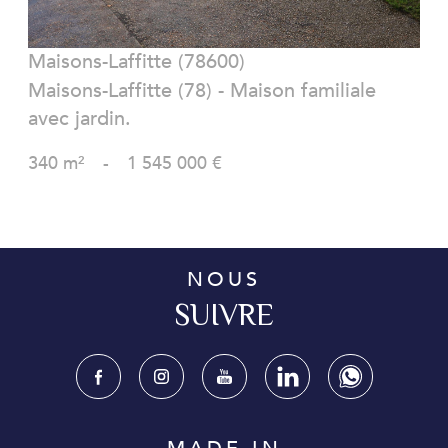
Maisons-Laffitte (78600)
Maisons-Laffitte (78) - Maison familiale
avec jardin.
340 m²
-
1 545 000 €
NOUS
SUIVRE