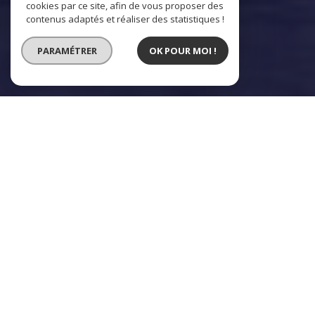
cookies par ce site, afin de vous proposer des
contenus adaptés et réaliser des statistiques !
PARAMÉTRER
OK POUR MOI !
L'agence
vous accueille
À Paris Vendôme Luxury – International Realty,
nous travaillons pour vous.
Rassemblant aujourd'hui les personnes les plus
talentueuses de l'immobilier, nous sommes là pour