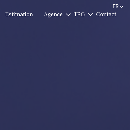
Langue
FR
Estimation
Agence
TPG
Contact
L'équipe
Notre groupe
Services
Immobilier
Vos avis
Vidéos
Biens vendus
Conciergerie
Actualités
Farm
Nous rejoindre
Yachting
International