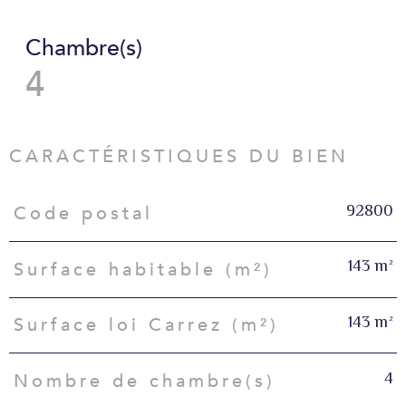
Chambre(s)
4
CARACTÉRISTIQUES DU BIEN
92800
Code postal
Caractéristiques
Valeurs
143 m²
Surface habitable (m²)
143 m²
Surface loi Carrez (m²)
4
Nombre de chambre(s)