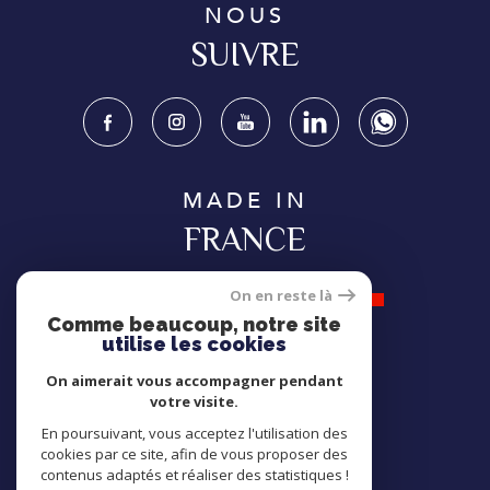
NOUS
SUIVRE
MADE IN
FRANCE
On en reste là
Comme beaucoup, notre site
utilise les cookies
NOUS
On aimerait vous accompagner pendant
ADHÉRONS
votre visite.
En poursuivant, vous acceptez l'utilisation des
cookies par ce site, afin de vous proposer des
contenus adaptés et réaliser des statistiques !