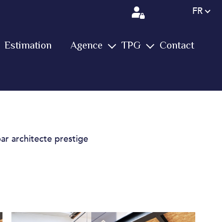
Langue
FR
Estimation
Agence
TPG
Contact
L'équipe
Notre groupe
Services
Immobilier
Vos avis
Vidéos
Biens vendus
Conciergerie
Actualités
Farm
par architecte prestige
Nous rejoindre
Yachting
International