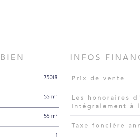
N
 BIEN
INFOS FINAN
75018
Prix de vente
Caractéristiques
Valeurs
55 m²
Les honoraires d
intégralement à 
55 m²
Taxe foncière an
1