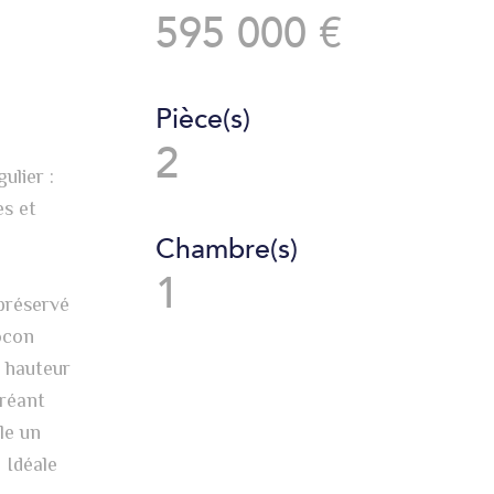
595 000 €
Pièce(s)
2
ulier :
es et
Chambre(s)
1
préservé
ocon
e hauteur
créant
le un
 Idéale