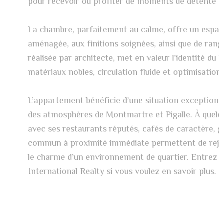
pour recevoir ou profiter de moments de détente 
La chambre, parfaitement au calme, offre un espac
aménagée, aux finitions soignées, ainsi que de r
réalisée par architecte, met en valeur l’identité d
matériaux nobles, circulation fluide et optimisati
L’appartement bénéficie d’une situation exception
des atmosphères de Montmartre et Pigalle. À quelq
avec ses restaurants réputés, cafés de caractère,
commun à proximité immédiate permettent de rejo
le charme d’un environnement de quartier. Entre
International Realty si vous voulez en savoir plus.