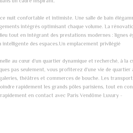
dans un cadre inspirant.
e nuit confortable et intimiste. Une salle de bain éléga
angements intégrés optimisant chaque volume. La rénovati
u lieu tout en intégrant des prestations modernes : lignes 
on intelligente des espaces.Un emplacement privilégié
nelle au cœur d’un quartier dynamique et recherché, à la c
ues pas seulement, vous profiterez d’une vie de quartier
 galeries, théâtres et commerces de bouche. Les transport
indre rapidement les grands pôles parisiens, tout en co
z rapidement en contact avec Paris Vendôme Luxury -