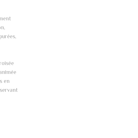
mment
on,
épurées,
roisée
 animée
s en
nservant