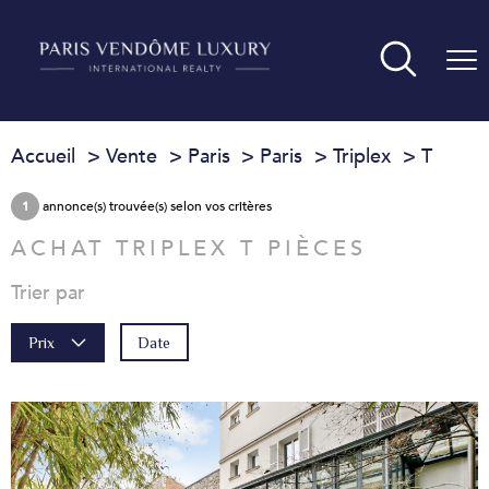
Accueil
Vente
Paris
Paris
Triplex
T
1
annonce(s) trouvée(s) selon vos critères
ACHAT TRIPLEX T PIÈCES
Trier par
Date
Prix